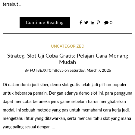
tersebut …
Continue Reading
0
UNCATEGORIZED
Strategi Slot Uji Coba Gratis: Pelajari Cara Menang
Mudah
By
FOT8EJXjf0m8ov5
on
Saturday, March 7, 2026
Di dalam dunia judi siber, demo slot gratis telah jadi pilihan populer
untuk beberapa pemain. Dengan adanya demo slot ini, para pengguna
dapat mencoba beraneka jenis game sebelum harus menghabiskan
modal. Ini sebuah metode yang pas untuk memahami cara kerja judi,
mengetahui fitur yang ditawarkan, serta mencari tahu slot yang mana
yang paling sesuai dengan …