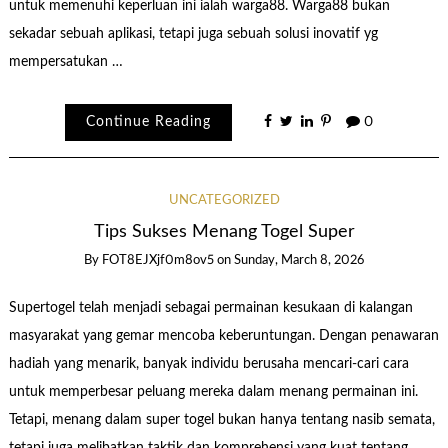
untuk memenuhi keperluan ini ialah warga88. Warga88 bukan
sekadar sebuah aplikasi, tetapi juga sebuah solusi inovatif yg
mempersatukan …
Continue Reading
0
UNCATEGORIZED
Tips Sukses Menang Togel Super
By
FOT8EJXjf0m8ov5
on
Sunday, March 8, 2026
Supertogel telah menjadi sebagai permainan kesukaan di kalangan
masyarakat yang gemar mencoba keberuntungan. Dengan penawaran
hadiah yang menarik, banyak individu berusaha mencari-cari cara
untuk memperbesar peluang mereka dalam menang permainan ini.
Tetapi, menang dalam super togel bukan hanya tentang nasib semata,
tetapi juga melibatkan taktik dan komprehensi yang kuat tentang