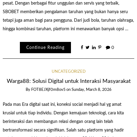
pesat. Dengan berbagai fitur unggulan dan servis yang terbaik,
SBOBET memberikan pengalaman taruhan yang bukan hanya seru
tetapi juga aman bagi para pengguna. Dari judi bola, taruhan olahraga,
hingga kombinasi taruhan, platform ini menawarkan banyak opsi …
Continue Reading
0
UNCATEGORIZED
Warga88: Solusi Digital untuk Interaksi Masyarakat
By
FOT8EJXjf0m8ov5
on
Sunday, March 8, 2026
Pada mas Era digital saat ini, koneksi social menjadi hal yg amat
krusial untuk tiap individu. Dengan kemajuan teknologi, cara kita
berinteraksi dan membangun relasi dengan orang lain telah
bertransformasi secara signifikan. Salah satu platform yang hadir