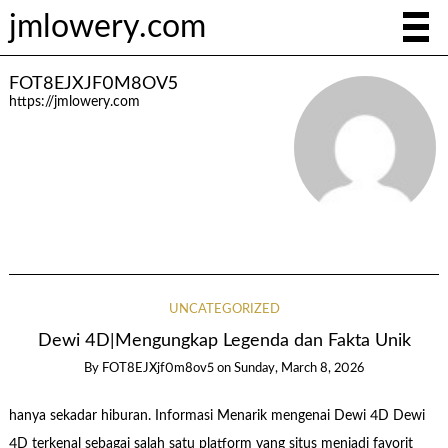
jmlowery.com
FOT8EJXJF0M8OV5
https://jmlowery.com
UNCATEGORIZED
Dewi 4D|Mengungkap Legenda dan Fakta Unik
By
FOT8EJXjf0m8ov5
on
Sunday, March 8, 2026
hanya sekadar hiburan. Informasi Menarik mengenai Dewi 4D Dewi
4D terkenal sebagai salah satu platform yang situs menjadi favorit