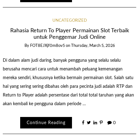
UNCATEGORIZED
Rahasia Return To Player Permainan Slot Terbaik
untuk Penggemar Judi Online
By
FOT8EJXjf0m8ov5
on
Thursday, March 5, 2026
Di dalam alam judi daring, banyak pengguna yang selalu selalu
berusaha mencari cara untuk menambah peluang kemenangan
mereka sendiri, khususnya ketika bermain permainan slot. Salah satu
hal yang sering sering dibahas oleh para pecinta judi adalah RTP dan
Return to Player adalah persentase dari total total taruhan yang akan
akan kembali ke pengguna dalam periode …
Continue Reading
0