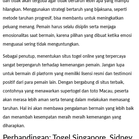
dan tidak akan tergoda agar tidak bertaruh lebih apa yang mampu
hilangkan. Menggunakan strategi bertaruh yang bijaksana, seperti
metode taruhan progresif, bisa membantu untuk meningkatkan
peluang menang. Pemain harus selalu disiplin serta menjaga
emosionalitas saat bermain, karena pilihan yang dibuat ketika emosi
menguasai sering tidak menguntungkan.
Sebagai penutup, menentukan situs togel online yang terpercaya
sangat berpengaruh terhadap kemenangan pemain. Jangan lupa
untuk bermain di platform yang memiliki lisensi resmi dan testimoni
positif dari para pemain lain. Dengan bergabung di situs terbaik,
contohnya yang menawarkan supertogel dan toto Macau, peserta
akan merasa lebih aman serta tenang dalam melakukan memasang
taruhan. Hal ini akan membawa pengalaman bermain yang lebih baik
dan menambah kesempatan meraih meraih kemenangan yang
diharapkan.
Perbandingan: Togel Singapore, Sidney,