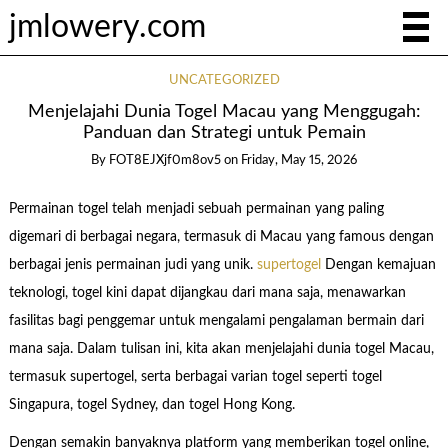
jmlowery.com
UNCATEGORIZED
Menjelajahi Dunia Togel Macau yang Menggugah:
Panduan dan Strategi untuk Pemain
By
FOT8EJXjf0m8ov5
on
Friday, May 15, 2026
Permainan togel telah menjadi sebuah permainan yang paling
digemari di berbagai negara, termasuk di Macau yang famous dengan
berbagai jenis permainan judi yang unik.
supertogel
Dengan kemajuan
teknologi, togel kini dapat dijangkau dari mana saja, menawarkan
fasilitas bagi penggemar untuk mengalami pengalaman bermain dari
mana saja. Dalam tulisan ini, kita akan menjelajahi dunia togel Macau,
termasuk supertogel, serta berbagai varian togel seperti togel
Singapura, togel Sydney, dan togel Hong Kong.
Dengan semakin banyaknya platform yang memberikan togel online,