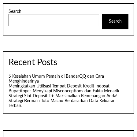
Search
Search
Recent Posts
5 Kesalahan Umum Pemain di BandarQQ dan Cara
Menghindarinya
Meningkatkan Utilisasi Tempat Deposit Kredit Indosat
Bupatitogel: Menyikapi Misconceptions dan Fakta Menarik
Strategi Slot Deposit Tri: Maksimalkan Kemenangan Anda!
Strategi Bermain Toto Macau Berdasarkan Data Keluaran
Terbaru