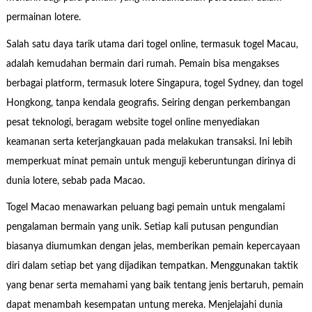
permainan lotere.
Salah satu daya tarik utama dari togel online, termasuk togel Macau,
adalah kemudahan bermain dari rumah. Pemain bisa mengakses
berbagai platform, termasuk lotere Singapura, togel Sydney, dan togel
Hongkong, tanpa kendala geografis. Seiring dengan perkembangan
pesat teknologi, beragam website togel online menyediakan
keamanan serta keterjangkauan pada melakukan transaksi. Ini lebih
memperkuat minat pemain untuk menguji keberuntungan dirinya di
dunia lotere, sebab pada Macao.
Togel Macao menawarkan peluang bagi pemain untuk mengalami
pengalaman bermain yang unik. Setiap kali putusan pengundian
biasanya diumumkan dengan jelas, memberikan pemain kepercayaan
diri dalam setiap bet yang dijadikan tempatkan. Menggunakan taktik
yang benar serta memahami yang baik tentang jenis bertaruh, pemain
dapat menambah kesempatan untung mereka. Menjelajahi dunia