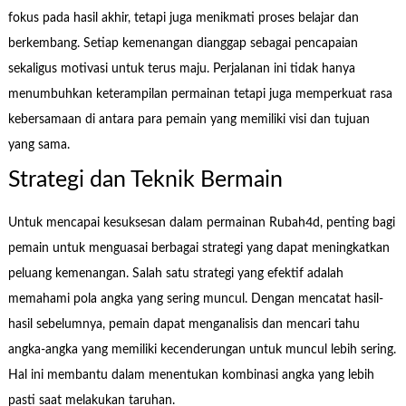
fokus pada hasil akhir, tetapi juga menikmati proses belajar dan
berkembang. Setiap kemenangan dianggap sebagai pencapaian
sekaligus motivasi untuk terus maju. Perjalanan ini tidak hanya
menumbuhkan keterampilan permainan tetapi juga memperkuat rasa
kebersamaan di antara para pemain yang memiliki visi dan tujuan
yang sama.
Strategi dan Teknik Bermain
Untuk mencapai kesuksesan dalam permainan Rubah4d, penting bagi
pemain untuk menguasai berbagai strategi yang dapat meningkatkan
peluang kemenangan. Salah satu strategi yang efektif adalah
memahami pola angka yang sering muncul. Dengan mencatat hasil-
hasil sebelumnya, pemain dapat menganalisis dan mencari tahu
angka-angka yang memiliki kecenderungan untuk muncul lebih sering.
Hal ini membantu dalam menentukan kombinasi angka yang lebih
pasti saat melakukan taruhan.