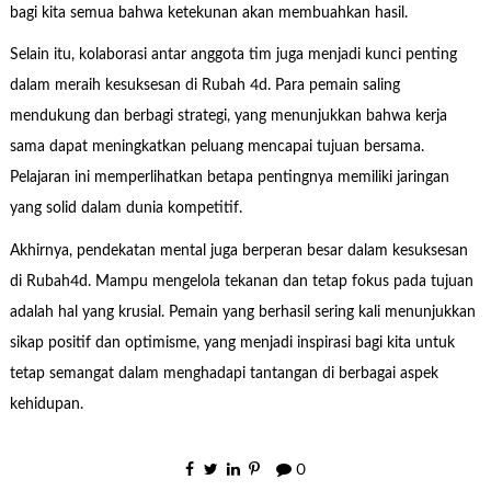
bagi kita semua bahwa ketekunan akan membuahkan hasil.
Selain itu, kolaborasi antar anggota tim juga menjadi kunci penting
dalam meraih kesuksesan di Rubah 4d. Para pemain saling
mendukung dan berbagi strategi, yang menunjukkan bahwa kerja
sama dapat meningkatkan peluang mencapai tujuan bersama.
Pelajaran ini memperlihatkan betapa pentingnya memiliki jaringan
yang solid dalam dunia kompetitif.
Akhirnya, pendekatan mental juga berperan besar dalam kesuksesan
di Rubah4d. Mampu mengelola tekanan dan tetap fokus pada tujuan
adalah hal yang krusial. Pemain yang berhasil sering kali menunjukkan
sikap positif dan optimisme, yang menjadi inspirasi bagi kita untuk
tetap semangat dalam menghadapi tantangan di berbagai aspek
kehidupan.
0