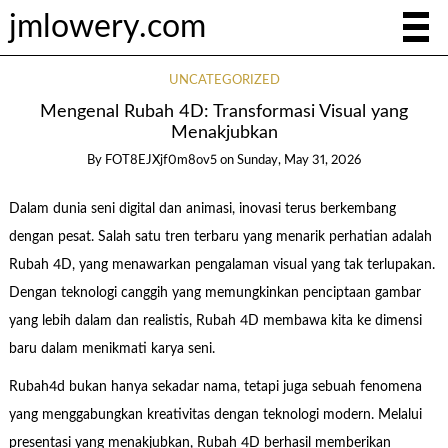
jmlowery.com
UNCATEGORIZED
Mengenal Rubah 4D: Transformasi Visual yang
Menakjubkan
By
FOT8EJXjf0m8ov5
on
Sunday, May 31, 2026
Dalam dunia seni digital dan animasi, inovasi terus berkembang
dengan pesat. Salah satu tren terbaru yang menarik perhatian adalah
Rubah 4D, yang menawarkan pengalaman visual yang tak terlupakan.
Dengan teknologi canggih yang memungkinkan penciptaan gambar
yang lebih dalam dan realistis, Rubah 4D membawa kita ke dimensi
baru dalam menikmati karya seni.
Rubah4d bukan hanya sekadar nama, tetapi juga sebuah fenomena
yang menggabungkan kreativitas dengan teknologi modern. Melalui
presentasi yang menakjubkan, Rubah 4D berhasil memberikan