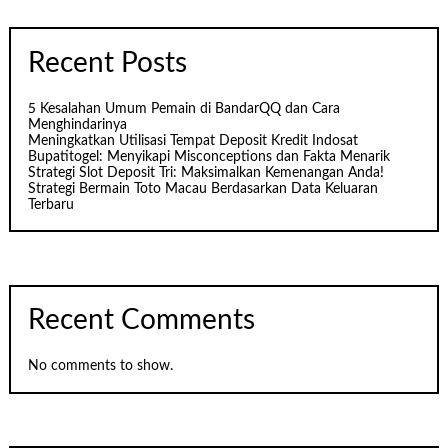
Recent Posts
5 Kesalahan Umum Pemain di BandarQQ dan Cara
Menghindarinya
Meningkatkan Utilisasi Tempat Deposit Kredit Indosat
Bupatitogel: Menyikapi Misconceptions dan Fakta Menarik
Strategi Slot Deposit Tri: Maksimalkan Kemenangan Anda!
Strategi Bermain Toto Macau Berdasarkan Data Keluaran
Terbaru
Recent Comments
No comments to show.