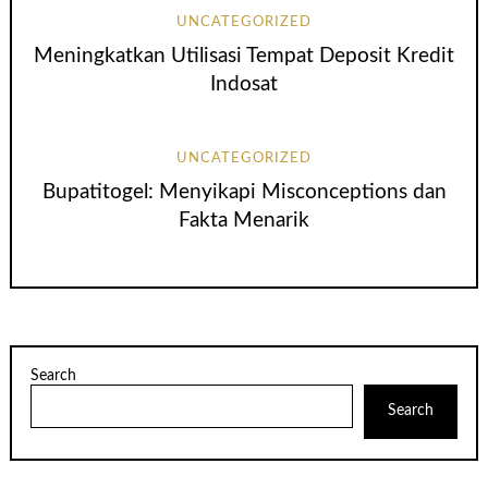
UNCATEGORIZED
Meningkatkan Utilisasi Tempat Deposit Kredit
Indosat
UNCATEGORIZED
Bupatitogel: Menyikapi Misconceptions dan
Fakta Menarik
Search
Search