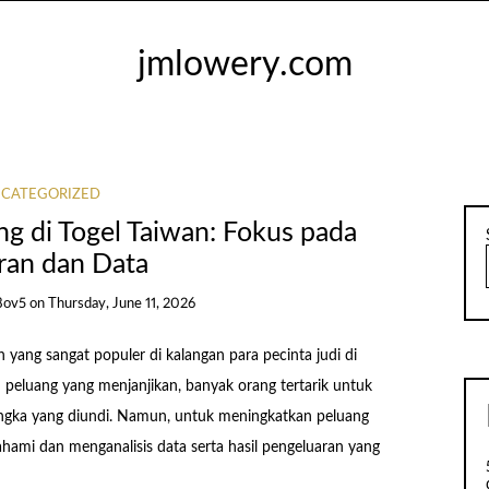
jmlowery.com
CATEGORIZED
g di Togel Taiwan: Fokus pada
ran dan Data
8ov5
on
Thursday, June 11, 2026
 yang sangat populer di kalangan para pecinta judi di
 peluang yang menjanjikan, banyak orang tertarik untuk
gka yang diundi. Namun, untuk meningkatkan peluang
ami dan menganalisis data serta hasil pengeluaran yang