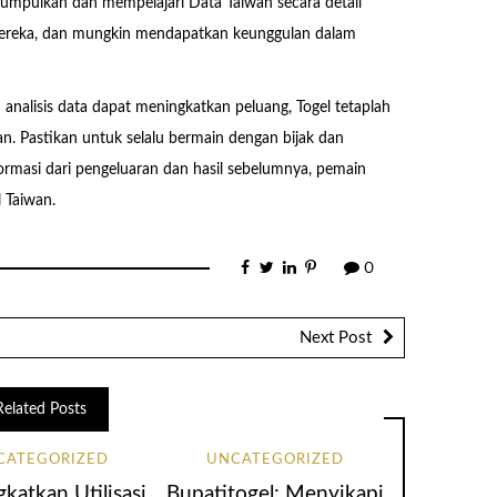
gumpulkan dan mempelajari Data Taiwan secara detail
reka, dan mungkin mendapatkan keunggulan dalam
nalisis data dapat meningkatkan peluang, Togel tetaplah
. Pastikan untuk selalu bermain dengan bijak dan
masi dari pengeluaran dan hasil sebelumnya, pemain
 Taiwan.
0
Next Post
Related Posts
CATEGORIZED
UNCATEGORIZED
katkan Utilisasi
Bupatitogel: Menyikapi