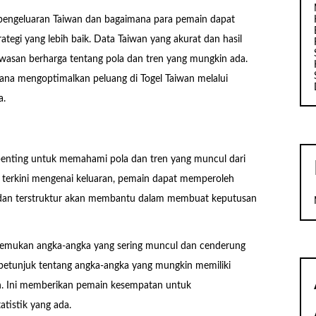
g pengeluaran Taiwan dan bagaimana para pemain dapat
egi yang lebih baik. Data Taiwan yang akurat dan hasil
san berharga tentang pola dan tren yang mungkin ada.
mana mengoptimalkan peluang di Togel Taiwan melalui
a.
 penting untuk memahami pola dan tren yang muncul dari
terkini mengenai keluaran, pemain dapat memperoleh
 dan terstruktur akan membantu dalam membuat keputusan
enemukan angka-angka yang sering muncul dan cenderung
 petunjuk tentang angka-angka yang mungkin memiliki
pan. Ini memberikan pemain kesempatan untuk
tistik yang ada.