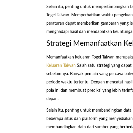
Selain itu, penting untuk mempertimbangkan fa
Togel Taiwan. Memperhatikan waktu pengeluara
peraturan dapat memberikan gambaran yang lebi
menghadapi hasil dan mendapatkan keuntungan 
Strategi Memanfaatkan Ke
Memanfaatkan keluaran Togel Taiwan merupaka
Keluaran Taiwan
Salah satu strategi yang dapat 
sebelumnya. Banyak pemain yang percaya bahw
periode waktu tertentu. Dengan mencatat hasil 
pola ini dan membuat prediksi yang lebih teri
depan.
Selain itu, penting untuk membandingkan data 
beberapa situs dan platform yang menyediakan 
membandingkan data dari sumber yang berbeda