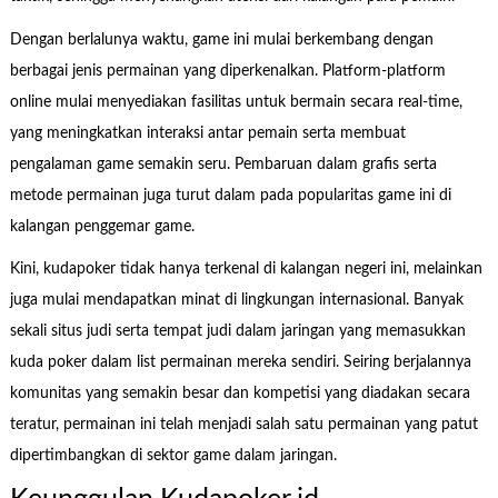
Dengan berlalunya waktu, game ini mulai berkembang dengan
berbagai jenis permainan yang diperkenalkan. Platform-platform
online mulai menyediakan fasilitas untuk bermain secara real-time,
yang meningkatkan interaksi antar pemain serta membuat
pengalaman game semakin seru. Pembaruan dalam grafis serta
metode permainan juga turut dalam pada popularitas game ini di
kalangan penggemar game.
Kini, kudapoker tidak hanya terkenal di kalangan negeri ini, melainkan
juga mulai mendapatkan minat di lingkungan internasional. Banyak
sekali situs judi serta tempat judi dalam jaringan yang memasukkan
kuda poker dalam list permainan mereka sendiri. Seiring berjalannya
komunitas yang semakin besar dan kompetisi yang diadakan secara
teratur, permainan ini telah menjadi salah satu permainan yang patut
dipertimbangkan di sektor game dalam jaringan.