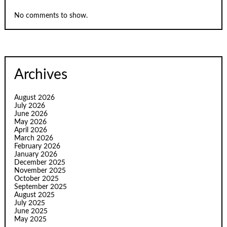
No comments to show.
Archives
August 2026
July 2026
June 2026
May 2026
April 2026
March 2026
February 2026
January 2026
December 2025
November 2025
October 2025
September 2025
August 2025
July 2025
June 2025
May 2025