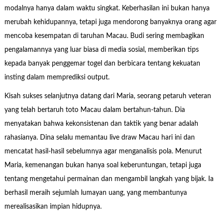
modalnya hanya dalam waktu singkat. Keberhasilan ini bukan hanya
merubah kehidupannya, tetapi juga mendorong banyaknya orang agar
mencoba kesempatan di taruhan Macau. Budi sering membagikan
pengalamannya yang luar biasa di media sosial, memberikan tips
kepada banyak penggemar togel dan berbicara tentang kekuatan
insting dalam memprediksi output.
Kisah sukses selanjutnya datang dari Maria, seorang petaruh veteran
yang telah bertaruh toto Macau dalam bertahun-tahun. Dia
menyatakan bahwa kekonsistenan dan taktik yang benar adalah
rahasianya. Dina selalu memantau live draw Macau hari ini dan
mencatat hasil-hasil sebelumnya agar menganalisis pola. Menurut
Maria, kemenangan bukan hanya soal keberuntungan, tetapi juga
tentang mengetahui permainan dan mengambil langkah yang bijak. Ia
berhasil meraih sejumlah lumayan uang, yang membantunya
merealisasikan impian hidupnya.