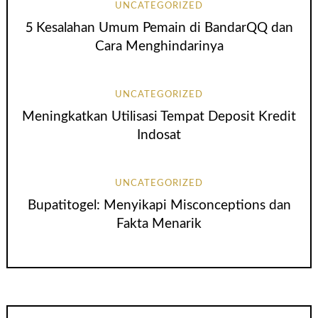
UNCATEGORIZED
5 Kesalahan Umum Pemain di BandarQQ dan
Cara Menghindarinya
UNCATEGORIZED
Meningkatkan Utilisasi Tempat Deposit Kredit
Indosat
UNCATEGORIZED
Bupatitogel: Menyikapi Misconceptions dan
Fakta Menarik