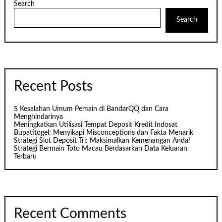
Search
Search
Recent Posts
5 Kesalahan Umum Pemain di BandarQQ dan Cara
Menghindarinya
Meningkatkan Utilisasi Tempat Deposit Kredit Indosat
Bupatitogel: Menyikapi Misconceptions dan Fakta Menarik
Strategi Slot Deposit Tri: Maksimalkan Kemenangan Anda!
Strategi Bermain Toto Macau Berdasarkan Data Keluaran
Terbaru
Recent Comments