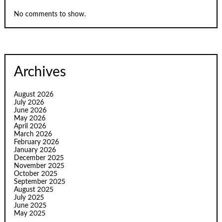
No comments to show.
Archives
August 2026
July 2026
June 2026
May 2026
April 2026
March 2026
February 2026
January 2026
December 2025
November 2025
October 2025
September 2025
August 2025
July 2025
June 2025
May 2025