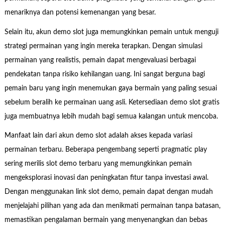
menariknya dan potensi kemenangan yang besar.
Selain itu, akun demo slot juga memungkinkan pemain untuk menguji
strategi permainan yang ingin mereka terapkan. Dengan simulasi
permainan yang realistis, pemain dapat mengevaluasi berbagai
pendekatan tanpa risiko kehilangan uang. Ini sangat berguna bagi
pemain baru yang ingin menemukan gaya bermain yang paling sesuai
sebelum beralih ke permainan uang asli. Ketersediaan demo slot gratis
juga membuatnya lebih mudah bagi semua kalangan untuk mencoba.
Manfaat lain dari akun demo slot adalah akses kepada variasi
permainan terbaru. Beberapa pengembang seperti pragmatic play
sering merilis slot demo terbaru yang memungkinkan pemain
mengeksplorasi inovasi dan peningkatan fitur tanpa investasi awal.
Dengan menggunakan link slot demo, pemain dapat dengan mudah
menjelajahi pilihan yang ada dan menikmati permainan tanpa batasan,
memastikan pengalaman bermain yang menyenangkan dan bebas