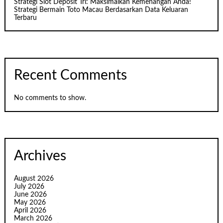
Strategi Slot Deposit Tri: Maksimalkan Kemenangan Anda!
Strategi Bermain Toto Macau Berdasarkan Data Keluaran
Terbaru
Recent Comments
No comments to show.
Archives
August 2026
July 2026
June 2026
May 2026
April 2026
March 2026