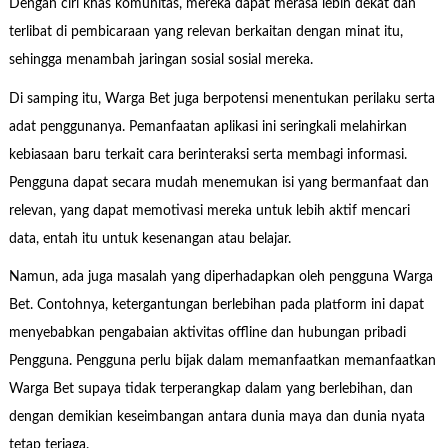
Dengan ciri khas komunitas, mereka dapat merasa lebih dekat dan
terlibat di pembicaraan yang relevan berkaitan dengan minat itu,
sehingga menambah jaringan sosial sosial mereka.
Di samping itu, Warga Bet juga berpotensi menentukan perilaku serta
adat penggunanya. Pemanfaatan aplikasi ini seringkali melahirkan
kebiasaan baru terkait cara berinteraksi serta membagi informasi.
Pengguna dapat secara mudah menemukan isi yang bermanfaat dan
relevan, yang dapat memotivasi mereka untuk lebih aktif mencari
data, entah itu untuk kesenangan atau belajar.
Namun, ada juga masalah yang diperhadapkan oleh pengguna Warga
Bet. Contohnya, ketergantungan berlebihan pada platform ini dapat
menyebabkan pengabaian aktivitas offline dan hubungan pribadi
Pengguna. Pengguna perlu bijak dalam memanfaatkan memanfaatkan
Warga Bet supaya tidak terperangkap dalam yang berlebihan, dan
dengan demikian keseimbangan antara dunia maya dan dunia nyata
tetap terjaga.