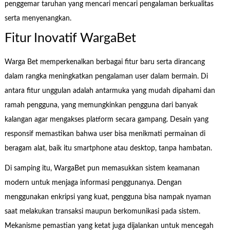
penggemar taruhan yang mencari mencari pengalaman berkualitas
serta menyenangkan.
Fitur Inovatif WargaBet
Warga Bet memperkenalkan berbagai fitur baru serta dirancang
dalam rangka meningkatkan pengalaman user dalam bermain. Di
antara fitur unggulan adalah antarmuka yang mudah dipahami dan
ramah pengguna, yang memungkinkan pengguna dari banyak
kalangan agar mengakses platform secara gampang. Desain yang
responsif memastikan bahwa user bisa menikmati permainan di
beragam alat, baik itu smartphone atau desktop, tanpa hambatan.
Di samping itu, WargaBet pun memasukkan sistem keamanan
modern untuk menjaga informasi penggunanya. Dengan
menggunakan enkripsi yang kuat, pengguna bisa nampak nyaman
saat melakukan transaksi maupun berkomunikasi pada sistem.
Mekanisme pemastian yang ketat juga dijalankan untuk mencegah