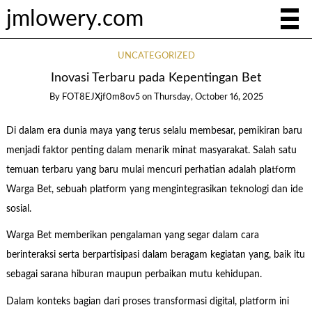
jmlowery.com
UNCATEGORIZED
Inovasi Terbaru pada Kepentingan Bet
By
FOT8EJXjf0m8ov5
on
Thursday, October 16, 2025
Di dalam era dunia maya yang terus selalu membesar, pemikiran baru
menjadi faktor penting dalam menarik minat masyarakat. Salah satu
temuan terbaru yang baru mulai mencuri perhatian adalah platform
Warga Bet, sebuah platform yang mengintegrasikan teknologi dan ide
sosial.
Warga Bet memberikan pengalaman yang segar dalam cara
berinteraksi serta berpartisipasi dalam beragam kegiatan yang, baik itu
sebagai sarana hiburan maupun perbaikan mutu kehidupan.
Dalam konteks bagian dari proses transformasi digital, platform ini