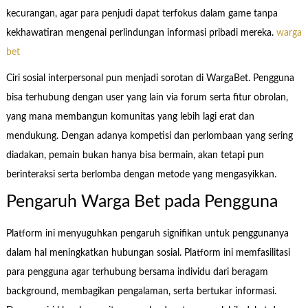
kecurangan, agar para penjudi dapat terfokus dalam game tanpa
kekhawatiran mengenai perlindungan informasi pribadi mereka.
warga
bet
Ciri sosial interpersonal pun menjadi sorotan di WargaBet. Pengguna
bisa terhubung dengan user yang lain via forum serta fitur obrolan,
yang mana membangun komunitas yang lebih lagi erat dan
mendukung. Dengan adanya kompetisi dan perlombaan yang sering
diadakan, pemain bukan hanya bisa bermain, akan tetapi pun
berinteraksi serta berlomba dengan metode yang mengasyikkan.
Pengaruh Warga Bet pada Pengguna
Platform ini menyuguhkan pengaruh signifikan untuk penggunanya
dalam hal meningkatkan hubungan sosial. Platform ini memfasilitasi
para pengguna agar terhubung bersama individu dari beragam
background, membagikan pengalaman, serta bertukar informasi.