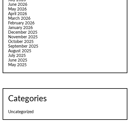
July 2026
June 2026
May 2026
April 2026
March 2026
February 2026
January 2026
December 2025
November 2025
October 2025
September 2025
August 2025
July 2025
June 2025
May 2025
Categories
Uncategorized