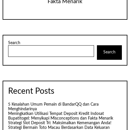
Fakta Menarik
Search
Search
Recent Posts
5 Kesalahan Umum Pemain di BandarQQ dan Cara
Menghindarinya
Meningkatkan Utilisasi Tempat Deposit Kredit Indosat
Bupatitogel: Menyikapi Misconceptions dan Fakta Menarik
Strategi Slot Deposit Tri: Maksimalkan Kemenangan Anda!
Strategi Bermain Toto Macau Berdasarkan Data Keluaran