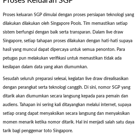
Proses Keluaran SGP
Proses keluaran SGP dimulai dengan proses persiapan teknologi yang
dilakukan dilakukan oleh Singapore Pools. Tim memastikan setiap
sistem berfungsi dengan baik serta transparan. Dalam live draw
Singapore, setiap tahapan proses dilakukan dengan hati-hati supaya
hasil yang muncul dapat dipercaya untuk semua penonton. Para
petugas pun melakukan verifikasi untuk memastikan tidak ada
kesilapan dalam data yang akan diumumkan.
Sesudah seluruh preparasi selesai, kegiatan live draw direalisasikan
dengan perangkat serta teknologi canggih. Di sini, nomor SGP yang
ditarik akan diumumkan secara langsung kepada para pemain dan
audiens. Tahapan ini sering kali ditayangkan melalui internet, supaya
setiap orang dapat menyaksikan secara langsung dan menyaksikan
momen menarik ketika nomor ditarik. Hal ini menjadi salah satu daya
tarik bagi penggemar toto Singapore.