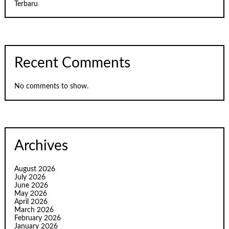
Terbaru
Recent Comments
No comments to show.
Archives
August 2026
July 2026
June 2026
May 2026
April 2026
March 2026
February 2026
January 2026