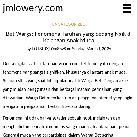
jmlowery.com
UNCATEGORIZED
Bet Warga: Fenomena Taruhan yang Sedang Naik di
Kalangan Anak Muda
By
FOT8EJXjf0m8ov5
on
Sunday, March 1, 2026
Di era digital saat ini, taruhan via internet telah menyatu dengan
fenomena yang sangat signifikan, khususnya di antara anak muda.
Sebuah situs yang saat ini popular adalah Warga Bet. Dengan akses
yang mudah penggunaan dan berbagai macam permainan yang
ditawarkan, Warga Bet memikat jumlah pengguna internet yang ingin
mengalami pengalaman bertaruh secara daring.
Fenomena ini tidak hanya sekadar sebuah hobi, melainkan dan
menghadirkan sebuah komunitas yang dinamis di antara para pemain.
Generasi muda yang berpartisipasi dalam Warga Bet sering