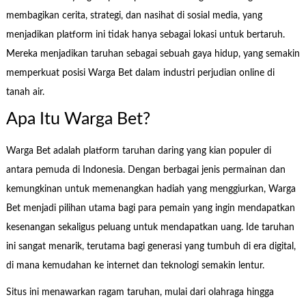
membagikan cerita, strategi, dan nasihat di sosial media, yang
menjadikan platform ini tidak hanya sebagai lokasi untuk bertaruh.
Mereka menjadikan taruhan sebagai sebuah gaya hidup, yang semakin
memperkuat posisi Warga Bet dalam industri perjudian online di
tanah air.
Apa Itu Warga Bet?
Warga Bet adalah platform taruhan daring yang kian populer di
antara pemuda di Indonesia. Dengan berbagai jenis permainan dan
kemungkinan untuk memenangkan hadiah yang menggiurkan, Warga
Bet menjadi pilihan utama bagi para pemain yang ingin mendapatkan
kesenangan sekaligus peluang untuk mendapatkan uang. Ide taruhan
ini sangat menarik, terutama bagi generasi yang tumbuh di era digital,
di mana kemudahan ke internet dan teknologi semakin lentur.
Situs ini menawarkan ragam taruhan, mulai dari olahraga hingga