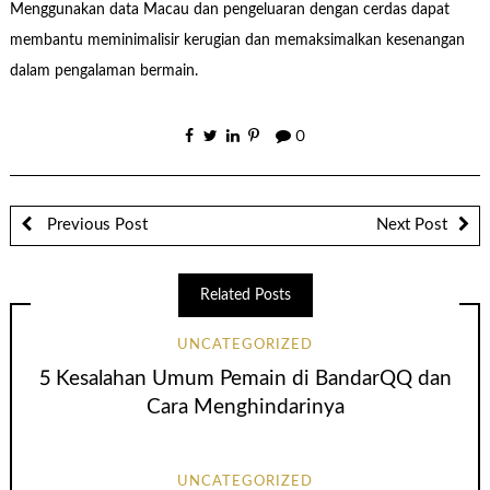
Menggunakan data Macau dan pengeluaran dengan cerdas dapat
membantu meminimalisir kerugian dan memaksimalkan kesenangan
dalam pengalaman bermain.
0
Previous Post
Next Post
Related Posts
UNCATEGORIZED
5 Kesalahan Umum Pemain di BandarQQ dan
Cara Menghindarinya
UNCATEGORIZED