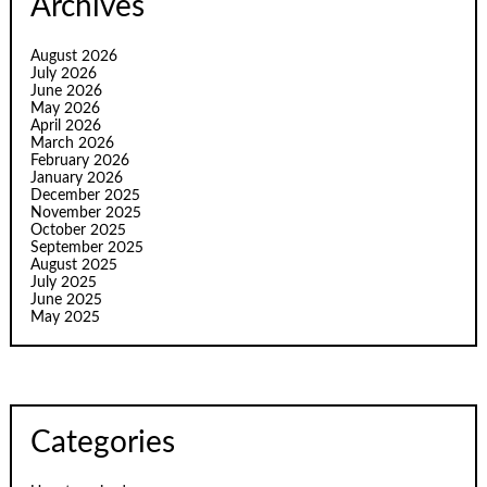
Archives
August 2026
July 2026
June 2026
May 2026
April 2026
March 2026
February 2026
January 2026
December 2025
November 2025
October 2025
September 2025
August 2025
July 2025
June 2025
May 2025
Categories