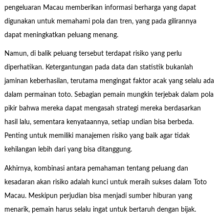
pengeluaran Macau memberikan informasi berharga yang dapat
digunakan untuk memahami pola dan tren, yang pada gilirannya
dapat meningkatkan peluang menang.
Namun, di balik peluang tersebut terdapat risiko yang perlu
diperhatikan. Ketergantungan pada data dan statistik bukanlah
jaminan keberhasilan, terutama mengingat faktor acak yang selalu ada
dalam permainan toto. Sebagian pemain mungkin terjebak dalam pola
pikir bahwa mereka dapat mengasah strategi mereka berdasarkan
hasil lalu, sementara kenyataannya, setiap undian bisa berbeda.
Penting untuk memiliki manajemen risiko yang baik agar tidak
kehilangan lebih dari yang bisa ditanggung.
Akhirnya, kombinasi antara pemahaman tentang peluang dan
kesadaran akan risiko adalah kunci untuk meraih sukses dalam Toto
Macau. Meskipun perjudian bisa menjadi sumber hiburan yang
menarik, pemain harus selalu ingat untuk bertaruh dengan bijak.