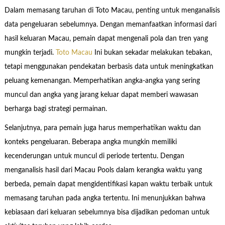
Dalam memasang taruhan di Toto Macau, penting untuk menganalisis
data pengeluaran sebelumnya. Dengan memanfaatkan informasi dari
hasil keluaran Macau, pemain dapat mengenali pola dan tren yang
mungkin terjadi.
Toto Macau
Ini bukan sekadar melakukan tebakan,
tetapi menggunakan pendekatan berbasis data untuk meningkatkan
peluang kemenangan. Memperhatikan angka-angka yang sering
muncul dan angka yang jarang keluar dapat memberi wawasan
berharga bagi strategi permainan.
Selanjutnya, para pemain juga harus memperhatikan waktu dan
konteks pengeluaran. Beberapa angka mungkin memiliki
kecenderungan untuk muncul di periode tertentu. Dengan
menganalisis hasil dari Macau Pools dalam kerangka waktu yang
berbeda, pemain dapat mengidentifikasi kapan waktu terbaik untuk
memasang taruhan pada angka tertentu. Ini menunjukkan bahwa
kebiasaan dari keluaran sebelumnya bisa dijadikan pedoman untuk