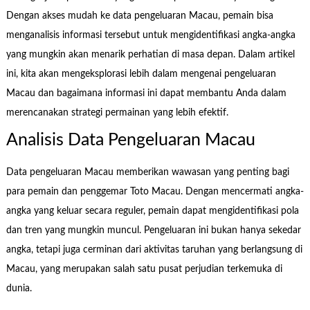
Dengan akses mudah ke data pengeluaran Macau, pemain bisa
menganalisis informasi tersebut untuk mengidentifikasi angka-angka
yang mungkin akan menarik perhatian di masa depan. Dalam artikel
ini, kita akan mengeksplorasi lebih dalam mengenai pengeluaran
Macau dan bagaimana informasi ini dapat membantu Anda dalam
merencanakan strategi permainan yang lebih efektif.
Analisis Data Pengeluaran Macau
Data pengeluaran Macau memberikan wawasan yang penting bagi
para pemain dan penggemar Toto Macau. Dengan mencermati angka-
angka yang keluar secara reguler, pemain dapat mengidentifikasi pola
dan tren yang mungkin muncul. Pengeluaran ini bukan hanya sekedar
angka, tetapi juga cerminan dari aktivitas taruhan yang berlangsung di
Macau, yang merupakan salah satu pusat perjudian terkemuka di
dunia.